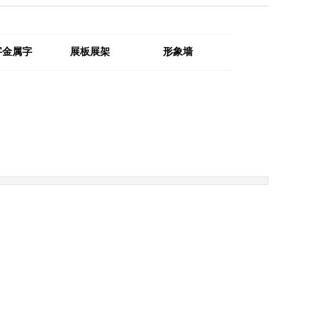
字金属字
展板展架
形象墙