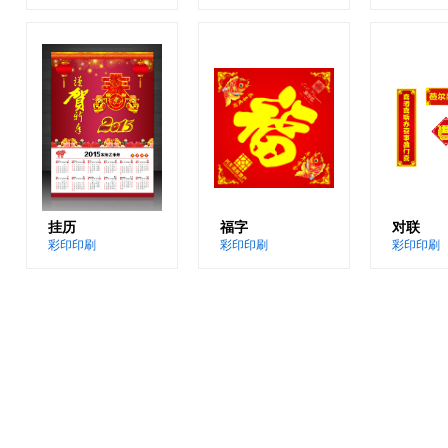
挂历
福字
对联
彩印印刷
彩印印刷
彩印印刷