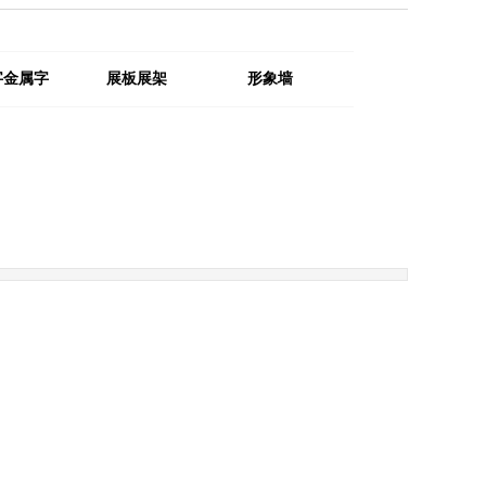
字金属字
展板展架
形象墙