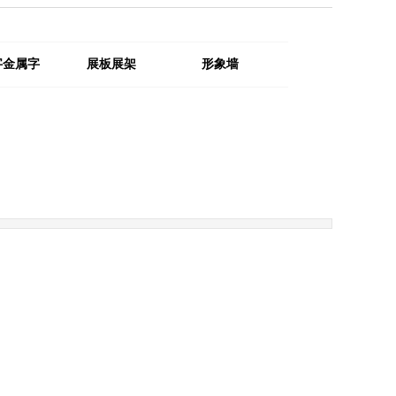
字金属字
展板展架
形象墙